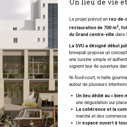
Un lieu de vie e
Le projet prévoit en
rez-de-c
2
restauration de 700 m
, f
du Grand centre-ville
dans l
La SVU a désigné début jui
brewpub propose un concept or
une cuisine simple et authenti
signent leur 4e ouverture dan
Ni
food-court,
ni halle gourma
autour de plusieurs intentions
Un lieu dédié au « bien
une dégustation sur place
La cohérence et la comp
marché et des commerce
Un
espace ouvert à tous