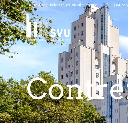
41 Av. Henri Barbusse, 69100 Villeurbanne
(+33) 04 72 6
Contref